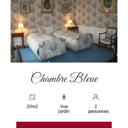
Chambre Bleue
20m2
Vue
2
jardin
personnes