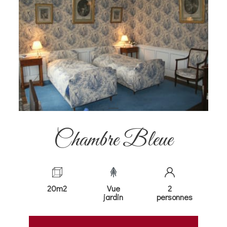
Chambre Bleue
20m2
Vue
2
jardin
personnes